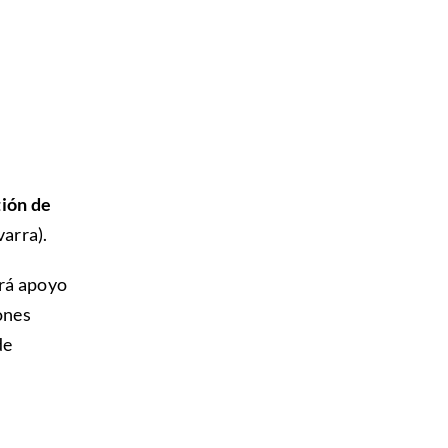
ión de
arra).
rá apoyo
ones
de