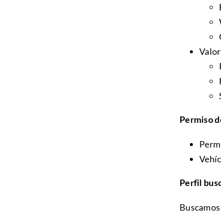
Valor
Permiso d
Permi
Vehíc
Perfil bus
Buscamos 