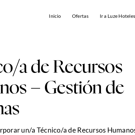
Inicio
Ofertas
Ir a Luze Hotele
co/a de Recursos
os – Gestión de
nas
rporar un/a Técnico/a de Recursos Humano