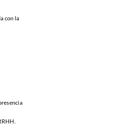
e
a con la
presencia
n RRHH.