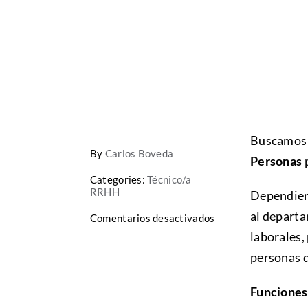
Buscamos 
By
Carlos Boveda
Personas
Categories:
Técnico/a
RRHH
Dependien
al departa
en
Comentarios desactivados
Técnico/a
laborales,
de
Recursos
personas d
Humanos
–
Funciones
Gestión
de