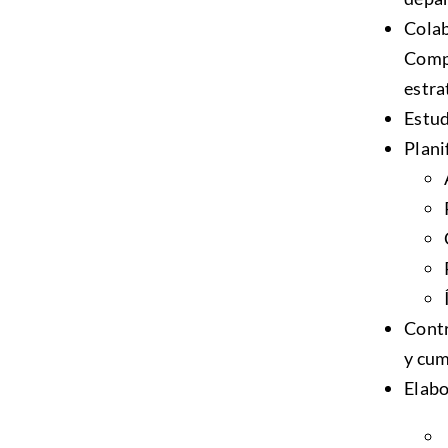
Colab
Compl
estra
Estud
Plani
Contr
y cum
Elabo