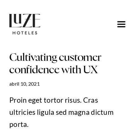
Saltar
al
contenido
Toggle
Navigat
Inicio
Cultivating customer
Ofertas
confidence with UX
abril 10, 2021
Ir a Luze Hoteles
Proin eget tortor risus. Cras
ultricies ligula sed magna dictum
porta.