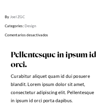
By
Joel ZGC
Categories:
Design
en
Comentarios desactivados
Cultivating
customer
confidence
with
Pellentesque in ipsum id
UX
orci.
Curabitur aliquet quam id dui posuere
blandit. Lorem ipsum dolor sit amet,
consectetur adipiscing elit. Pellentesque
in ipsum id orci porta dapibus.